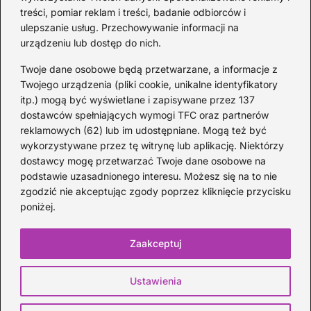
treści, pomiar reklam i treści, badanie odbiorców i
Akumulator
(84)
ulepszanie usług. Przechowywanie informacji na
Benzyna
(15)
urządzeniu lub dostęp do nich.
Diesel
(47)
Twoje dane osobowe będą przetwarzane, a informacje z
Motocykle
(37)
Twojego urządzenia (pliki cookie, unikalne identyfikatory
itp.) mogą być wyświetlane i zapisywane przez 137
Olej
(32)
dostawców spełniających wymogi TFC oraz partnerów
Opony
(76)
reklamowych (62) lub im udostępniane. Mogą też być
Pojazdy
(1)
wykorzystywane przez tę witrynę lub aplikację. Niektórzy
Prawo jazdy
(96)
dostawcy mogę przetwarzać Twoje dane osobowe na
podstawie uzasadnionego interesu. Możesz się na to nie
Samochody
(248)
zgodzić nie akceptując zgody poprzez kliknięcie przycisku
Silnik
(57)
poniżej.
Skutery
(8)
Zaakceptuj
Strona główna
Prywatność
Zasady użytkowania
Ustawienia
Kontakt